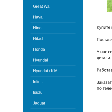
Great Wall
Haval
Купите 
Hino
Hitachi
Поставл
Honda
У нас с
детали.
Hyundai
Работа
Hyundai / KIA
Infiniti
Заказат
по теле
Isuzu
Jaguar