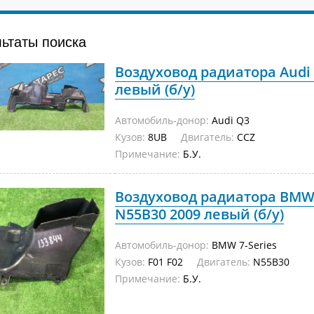
льтаты поиска
Воздуховод радиатора Audi 
левый (б/у)
Автомобиль-донор:
Audi Q3
Кузов:
8UB
Двигатель:
CCZ
Примечание:
Б.У.
Воздуховод радиатора BMW 7
N55B30 2009 левый (б/у)
Автомобиль-донор:
BMW 7-Series
Кузов:
F01 F02
Двигатель:
N55B30
Примечание:
Б.У.