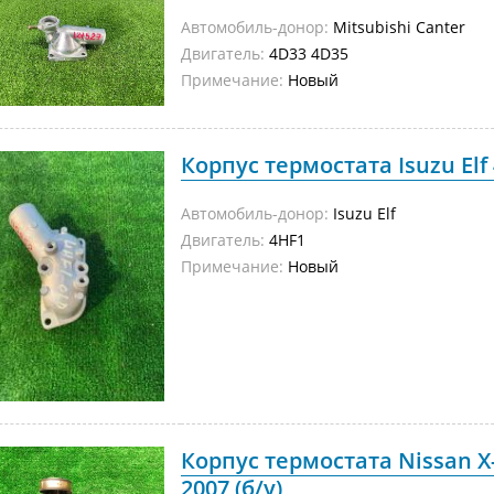
Автомобиль-донор:
Mitsubishi Canter
Двигатель:
4D33 4D35
Примечание:
Новый
Корпус термостата Isuzu Elf
Автомобиль-донор:
Isuzu Elf
Двигатель:
4HF1
Примечание:
Новый
Корпус термостата Nissan X
2007 (б/у)