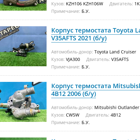
Кузов:
KZH106 KZH106W
Двигатель:
1K
Примечание:
Б.У.
Корпус термостата Toyota La
V35AFTS 2021 (б/у)
Автомобиль-донор:
Toyota Land Cruiser
Кузов:
VJA300
Двигатель:
V35AFTS
Примечание:
Б.У.
Корпус термостата Mitsubi
4B12 2006 (б/у)
Автомобиль-донор:
Mitsubishi Outlander
Кузов:
CW5W
Двигатель:
4B12
Примечание:
Б.У.