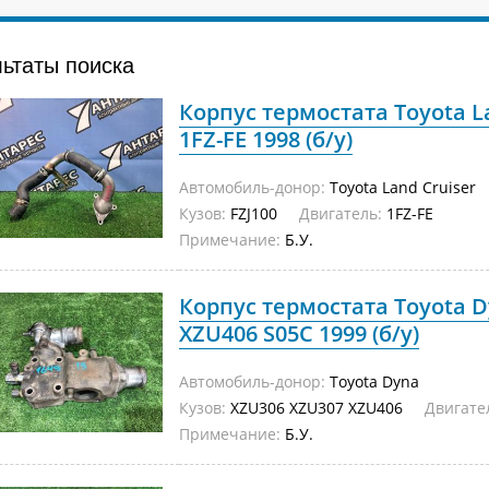
льтаты поиска
Корпус термостата Toyota La
1FZ-FE 1998 (б/у)
Автомобиль-донор:
Toyota Land Cruiser
Кузов:
FZJ100
Двигатель:
1FZ-FE
Примечание:
Б.У.
Корпус термостата Toyota 
XZU406 S05C 1999 (б/у)
Автомобиль-донор:
Toyota Dyna
Кузов:
XZU306 XZU307 XZU406
Двигате
Примечание:
Б.У.