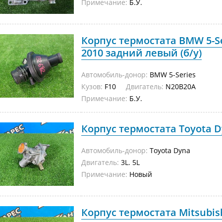
Примечание:
Б.У.
Корпус термостата BMW 5-Se
2010 задний левый (б/у)
Автомобиль-донор:
BMW 5-Series
Кузов:
F10
Двигатель:
N20B20A
Примечание:
Б.У.
Корпус термостата Toyota D
Автомобиль-донор:
Toyota Dyna
Двигатель:
3L. 5L
Примечание:
Новый
Корпус термостата Mitsubis