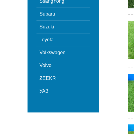
SsangYong
Subaru
Suzuki
Toyota
Volkswagen
Volvo
ZEEKR
УАЗ