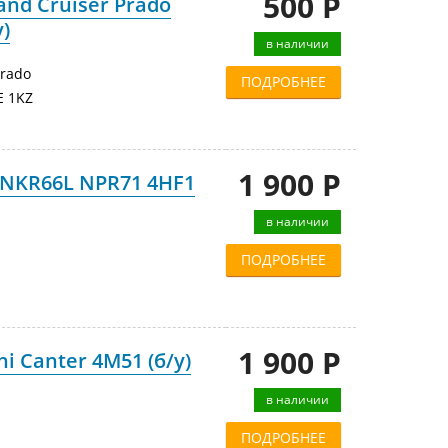
500 Р
and Cruiser Prado
у)
в наличии
Prado
ПОДРОБНЕЕ
E 1KZ
1 900 Р
f NKR66L NPR71 4HF1
в наличии
ПОДРОБНЕЕ
1 900 Р
i Canter 4M51 (б/у)
в наличии
ПОДРОБНЕЕ