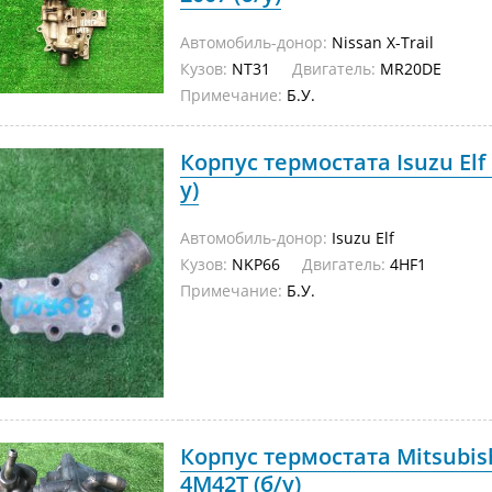
Автомобиль-донор:
Nissan X-Trail
Кузов:
NT31
Двигатель:
MR20DE
Примечание:
Б.У.
Корпус термостата Isuzu Elf
у)
Автомобиль-донор:
Isuzu Elf
Кузов:
NKP66
Двигатель:
4HF1
Примечание:
Б.У.
Корпус термостата Mitsubis
4M42T (б/у)