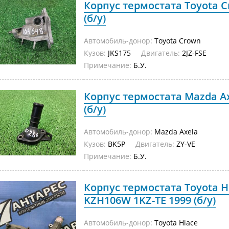
Корпус термостата Toyota Cr
(б/у)
Автомобиль-донор:
Toyota Crown
Кузов:
JKS175
Двигатель:
2JZ-FSE
Примечание:
Б.У.
Корпус термостата Mazda Ax
(б/у)
Автомобиль-донор:
Mazda Axela
Кузов:
BK5P
Двигатель:
ZY-VE
Примечание:
Б.У.
Корпус термостата Toyota H
KZH106W 1KZ-TE 1999 (б/у)
Автомобиль-донор:
Toyota Hiace