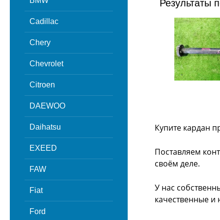
BMW
Результаты п
Cadillac
Chery
Chevrolet
Citroen
DAEWOO
Купите кардан п
Daihatsu
EXEED
Поставляем конт
своём деле.
FAW
У нас собственн
Fiat
качественные и 
Ford