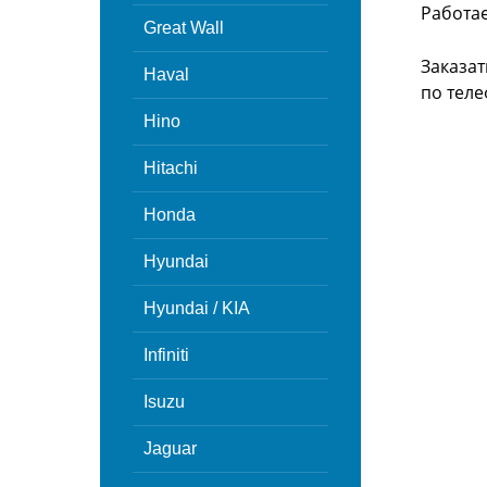
Работа
Great Wall
Заказат
Haval
по теле
Hino
Hitachi
Honda
Hyundai
Hyundai / KIA
Infiniti
Isuzu
Jaguar