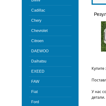
BMW
Cadillac
Резу
Chery
Chevrolet
Citroen
DAEWOO
Daihatsu
Купите 
EXEED
Поставл
FAW
У нас с
Fiat
детали.
Ford