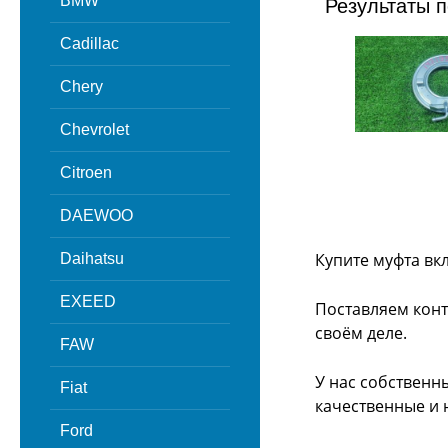
BMW
Результаты п
Cadillac
Chery
Chevrolet
Citroen
DAEWOO
Купите муфта вк
Daihatsu
EXEED
Поставляем конт
своём деле.
FAW
У нас собственн
Fiat
качественные и 
Ford