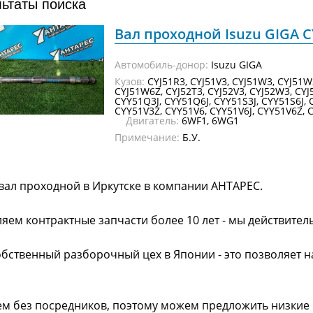
льтаты поиска
Вал проходной Isuzu GIGA CY
Автомобиль-донор:
Isuzu GIGA
Кузов:
CYJ51R3, CYJ51V3, CYJ51W3, CYJ51W
CYJ51W6Z, CYJ52T3, CYJ52V3, CYJ52W3, CYJ
CYY51Q3J, CYY51Q6J, CYY51S3J, CYY51S6J,
CYY51V3Z, CYY51V6, CYY51V6J, CYY51V6Z, 
Двигатель:
6WF1, 6WG1
Примечание:
Б.У.
вал проходной в Иркутске в компании АНТАРЕС.
яем контрактные запчасти более 10 лет - мы действител
обственный разборочный цех в Японии - это позволяет 
ем без посредников, поэтому можем предложить низкие