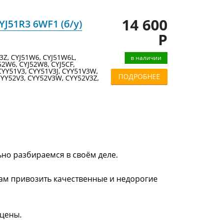
14 600
J51R3 6WF1 (б/у)
Р
3Z, CYJ51W6, CYJ51W6L,
в наличии
52W6, CYJ52W8, CYJ5CF,
 CYY51V3, CYY51V3J, CYY51V3W,
ПОДРОБНЕЕ
CYY52V3, CYY52V3W, CYY52V3Z,
ьно разбираемся в своём деле.
нам привозить качественные и недорогие
 цены.