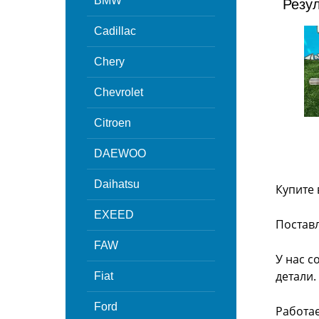
BMW
Резу
Cadillac
Chery
Chevrolet
Citroen
DAEWOO
Daihatsu
Купите 
EXEED
Поставл
FAW
У нас с
детали.
Fiat
Ford
Работа