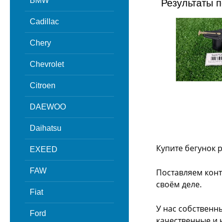
BMW
Результаты п
Cadillac
Chery
Chevrolet
Citroen
DAEWOO
Daihatsu
Купите бегунок 
EXEED
FAW
Поставляем конт
своём деле.
Fiat
У нас собственн
Ford
качественные и 