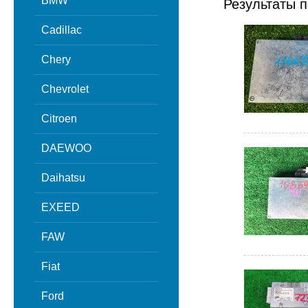
BMW
Результаты п
Cadillac
Chery
Chevrolet
Citroen
DAEWOO
Daihatsu
EXEED
FAW
Fiat
Ford