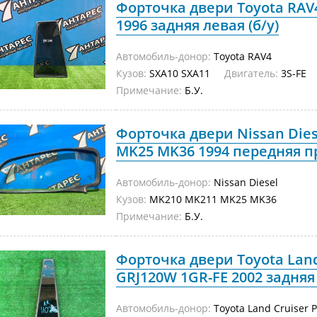
Форточка двери Toyota RAV4
1996 задняя левая (б/у)
Автомобиль-донор:
Toyota RAV4
Кузов:
SXA10 SXA11
Двигатель:
3S-FE
Примечание:
Б.У.
Форточка двери Nissan Die
MK25 MK36 1994 передняя пр
Автомобиль-донор:
Nissan Diesel
Кузов:
MK210 MK211 MK25 MK36
Примечание:
Б.У.
Форточка двери Toyota Land
GRJ120W 1GR-FE 2002 задняя 
Автомобиль-донор:
Toyota Land Cruiser 