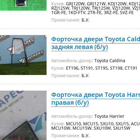
Кузов:
GRJ120W, GRJ121W, KDJ120W, KDJ1
RZJ125W, TRJ120W, TRJ125W, VZJ120W, 
1GR-FE, 1KD-FTV, 2TR-FE, 3RZ-FE, 5VZ-FE
Примечание:
Б.У.
Форточка двери Toyota Cald
задняя левая (б/у)
Автомобиль-донор:
Toyota Caldina
Кузов:
ET196, ST191, ST195, ST198, CT1
Примечание:
Б.У.
Форточка двери Toyota Har
правая (б/у)
Автомобиль-донор:
Toyota Harrier
Кузов:
MCU10, MCU15, SXU10, SXU15, ACU
MCU10W, MCU15W, SXU10W, SXU15W
Примечание:
Б.У.