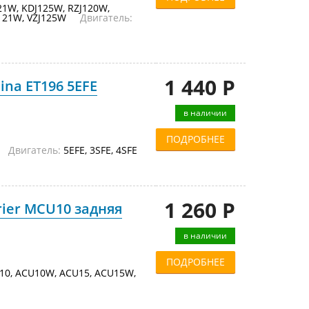
21W, KDJ125W, RZJ120W,
VZJ121W, VZJ125W
Двигатель:
1 440 Р
ina ET196 5EFE
в наличии
ПОДРОБНЕЕ
91
Двигатель:
5EFE, 3SFE, 4SFE
1 260 Р
rier MCU10 задняя
в наличии
ПОДРОБНЕЕ
10, ACU10W, ACU15, ACU15W,