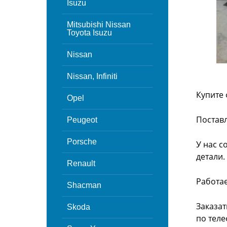
Isuzu
Mitsubishi Nissan
Toyota Isuzu
Nissan
Nissan, Infiniti
Купите 
Opel
Поставл
Peugeot
Porsche
У нас с
детали.
Renault
Работа
Shacman
Заказат
Skoda
по теле