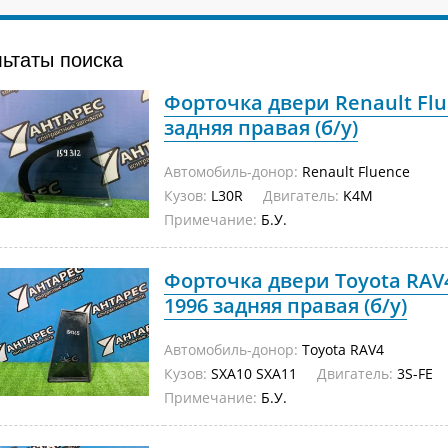
льтаты поиска
Форточка двери Renault Flu
задняя правая (б/у)
Автомобиль-донор:
Renault Fluence
Кузов:
L30R
Двигатель:
K4M
Примечание:
Б.У.
Форточка двери Toyota RAV4
1996 задняя правая (б/у)
Автомобиль-донор:
Toyota RAV4
Кузов:
SXA10 SXA11
Двигатель:
3S-FE
Примечание:
Б.У.