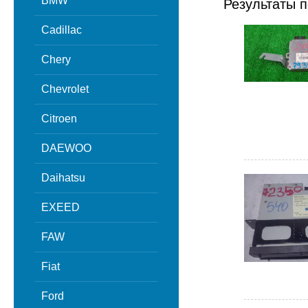
BMW
Результаты п
Cadillac
Chery
Chevrolet
Citroen
DAEWOO
Daihatsu
EXEED
FAW
Fiat
Ford