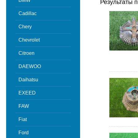
BMW
Результаты п
Cadillac
Chery
Chevrolet
Citroen
DAEWOO
Daihatsu
EXEED
FAW
Fiat
Ford