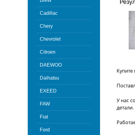
BMW
Резу
Cadillac
Chery
Chevrolet
Citroen
DAEWOO
Купите 
Daihatsu
Поставл
EXEED
У нас с
FAW
детали.
Fiat
Работа
Ford