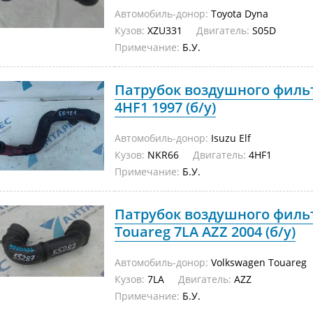
Автомобиль-донор:
Toyota Dyna
Кузов:
XZU331
Двигатель:
S05D
Примечание:
Б.У.
Патрубок воздушного фильтр
4HF1 1997 (б/у)
Автомобиль-донор:
Isuzu Elf
Кузов:
NKR66
Двигатель:
4HF1
Примечание:
Б.У.
Патрубок воздушного филь
Touareg 7LA AZZ 2004 (б/у)
Автомобиль-донор:
Volkswagen Touareg
Кузов:
7LA
Двигатель:
AZZ
Примечание:
Б.У.