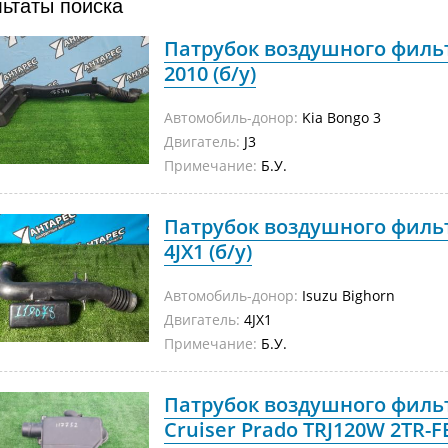
льтаты поиска
Патрубок воздушного фильтр
2010 (б/у)
Автомобиль-донор:
Kia Bongo 3
Двигатель:
J3
Примечание:
Б.У.
Патрубок воздушного фильт
4JX1 (б/у)
Автомобиль-донор:
Isuzu Bighorn
Двигатель:
4JX1
Примечание:
Б.У.
Патрубок воздушного фильт
Cruiser Prado TRJ120W 2TR-FE