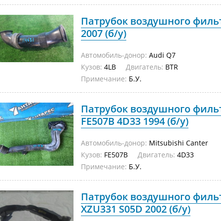
Патрубок воздушного фильт
2007 (б/у)
Автомобиль-донор:
Audi Q7
Кузов:
4LB
Двигатель:
BTR
Примечание:
Б.У.
Патрубок воздушного фильт
FE507B 4D33 1994 (б/у)
Автомобиль-донор:
Mitsubishi Canter
Кузов:
FE507B
Двигатель:
4D33
Примечание:
Б.У.
Патрубок воздушного фильт
XZU331 S05D 2002 (б/у)