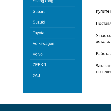
SsangYong
Купите 
Subaru
Suzuki
Поставл
Toyota
У нас с
детали.
Volkswagen
Работа
Volvo
ZEEKR
Заказат
по теле
УАЗ