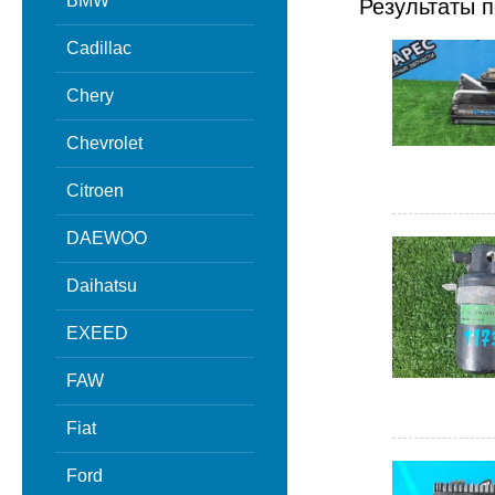
BMW
Результаты п
Cadillac
Chery
Chevrolet
Citroen
DAEWOO
Daihatsu
EXEED
FAW
Fiat
Ford