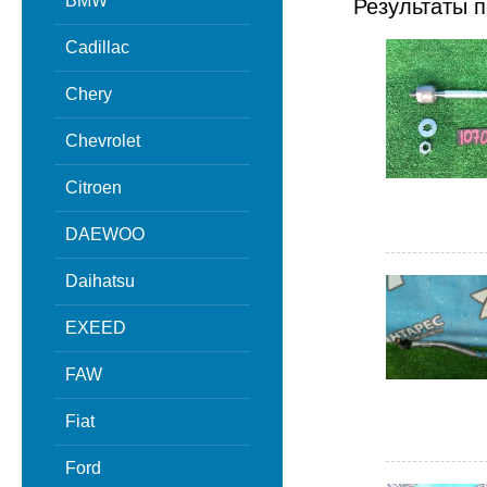
BMW
Результаты п
Cadillac
Chery
Chevrolet
Citroen
DAEWOO
Daihatsu
EXEED
FAW
Fiat
Ford