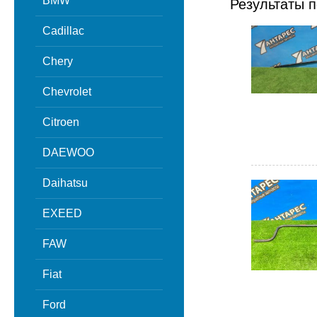
BMW
Результаты п
Cadillac
Chery
Chevrolet
Citroen
DAEWOO
Daihatsu
EXEED
FAW
Fiat
Ford