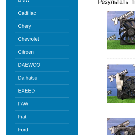
BMW
Результаты п
Cadillac
Chery
Chevrolet
Citroen
DAEWOO
Daihatsu
EXEED
FAW
Fiat
Ford