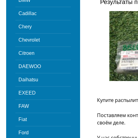
BMW
Результаты п
Cadillac
Chery
Chevrolet
Citroen
DAEWOO
Daihatsu
EXEED
Купите распылит
FAW
Поставляем конт
Fiat
своём деле.
Ford
У нас собственн