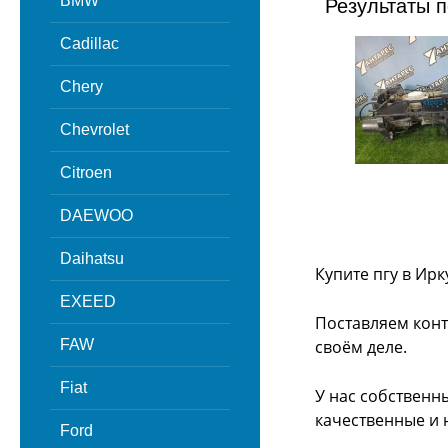
BMW
Результаты п
Cadillac
Chery
Chevrolet
Citroen
DAEWOO
Daihatsu
Купите пгу в Ир
EXEED
Поставляем конт
FAW
своём деле.
Fiat
У нас собственн
качественные и 
Ford