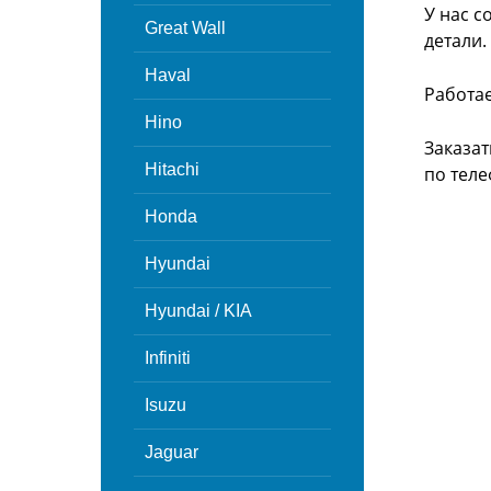
У нас с
Great Wall
детали.
Haval
Работа
Hino
Заказат
Hitachi
по теле
Honda
Hyundai
Hyundai / KIA
Infiniti
Isuzu
Jaguar