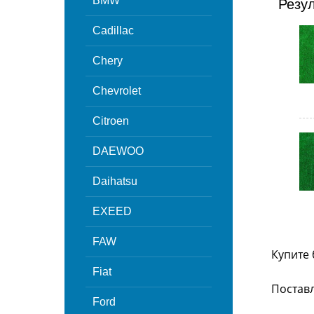
BMW
Резу
Cadillac
Chery
Chevrolet
Citroen
DAEWOO
Daihatsu
EXEED
FAW
Купите 
Fiat
Поставл
Ford