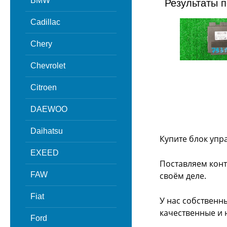
BMW
Результаты п
Cadillac
Chery
Chevrolet
Citroen
DAEWOO
Daihatsu
Купите блок упр
EXEED
Поставляем конт
FAW
своём деле.
Fiat
У нас собственн
качественные и 
Ford