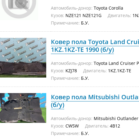
Автомобиль-донор:
Toyota Corolla
Кузов:
NZE121 NZE121G
Двигатель:
1N
Примечание:
Б.У.
Ковер пола Toyota Land Crui
1KZ.1KZ-TE 1990 (б/у)
Автомобиль-донор:
Toyota Land Cruiser 
Кузов:
KZJ78
Двигатель:
1KZ.1KZ-TE
Примечание:
Б.У.
Ковер пола Mitsubishi Outl
(б/у)
Автомобиль-донор:
Mitsubishi Outlander
Кузов:
CW5W
Двигатель:
4B12
Примечание:
Б.У.