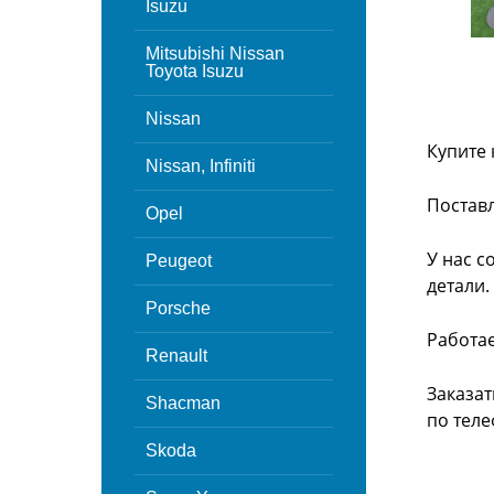
Isuzu
Mitsubishi Nissan
Toyota Isuzu
Nissan
Купите 
Nissan, Infiniti
Поставл
Opel
У нас с
Peugeot
детали.
Porsche
Работа
Renault
Заказат
Shacman
по теле
Skoda