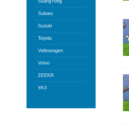
SsangYong
Subaru
Suzuki
Toyota
Volkswagen
Volvo
ZEEKR
УАЗ