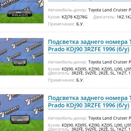
Автомобиль-донор:
Toyota Land Cruiser 
Кузов:
KZJ78 KZJ78G
Двигатель:
1KZ.1K
Примечание:
Б.У.
Подсветка заднего номера T
Prado KDJ90 3RZFE 1996 (б/у)
Автомобиль-донор:
Toyota Land Cruiser 
Кузов:
KDJ90, KDJ95, KZJ90, KZJ95, LJ90, LJ
Двигатель:
3RZFE, 5VZFE, 2RZE, 5L, 1KZT, 1
Примечание:
Б.У.
Подсветка заднего номера T
Prado KDJ90 3RZFE 1996 (б/у)
Автомобиль-донор:
Toyota Land Cruiser 
Кузов:
KDJ90, KDJ95, KZJ90, KZJ95, LJ90, LJ
Двигатель:
3RZFE, 5VZFE, 2RZE, 5L, 1KZT, 1