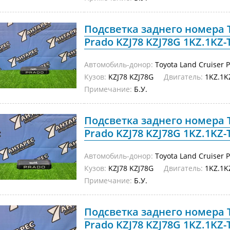
Подсветка заднего номера T
Prado KZJ78 KZJ78G 1KZ.1KZ-T
Автомобиль-донор:
Toyota Land Cruiser 
Кузов:
KZJ78 KZJ78G
Двигатель:
1KZ.1K
Примечание:
Б.У.
Подсветка заднего номера T
Prado KZJ78 KZJ78G 1KZ.1KZ-T
Автомобиль-донор:
Toyota Land Cruiser 
Кузов:
KZJ78 KZJ78G
Двигатель:
1KZ.1K
Примечание:
Б.У.
Подсветка заднего номера T
Prado KZJ78 KZJ78G 1KZ.1KZ-T