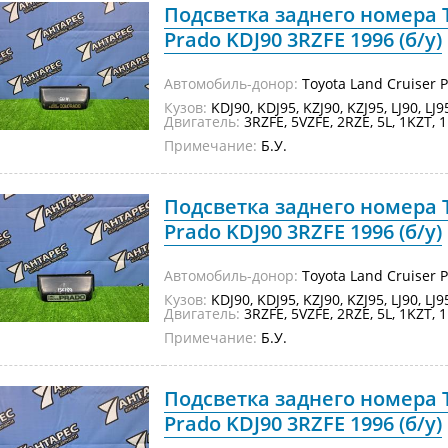
Подсветка заднего номера T
Prado KDJ90 3RZFE 1996 (б/у)
Автомобиль-донор:
Toyota Land Cruiser 
Кузов:
KDJ90, KDJ95, KZJ90, KZJ95, LJ90, LJ
Двигатель:
3RZFE, 5VZFE, 2RZE, 5L, 1KZT, 1
Примечание:
Б.У.
Подсветка заднего номера T
Prado KDJ90 3RZFE 1996 (б/у)
Автомобиль-донор:
Toyota Land Cruiser 
Кузов:
KDJ90, KDJ95, KZJ90, KZJ95, LJ90, LJ
Двигатель:
3RZFE, 5VZFE, 2RZE, 5L, 1KZT, 1
Примечание:
Б.У.
Подсветка заднего номера T
Prado KDJ90 3RZFE 1996 (б/у)