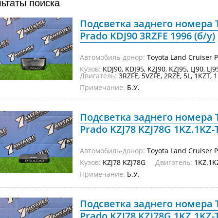
льтаты поиска
Подсветка заднего номера T
Prado KDJ90 3RZFE 1996 (б/у)
Автомобиль-донор:
Toyota Land Cruiser 
Кузов:
KDJ90, KDJ95, KZJ90, KZJ95, LJ90, LJ
Двигатель:
3RZFE, 5VZFE, 2RZE, 5L, 1KZT, 1
Примечание:
Б.У.
Подсветка заднего номера T
Prado KZJ78 KZJ78G 1KZ.1KZ-T
Автомобиль-донор:
Toyota Land Cruiser 
Кузов:
KZJ78 KZJ78G
Двигатель:
1KZ.1K
Примечание:
Б.У.
Подсветка заднего номера T
Prado KZJ78 KZJ78G 1KZ.1KZ-T