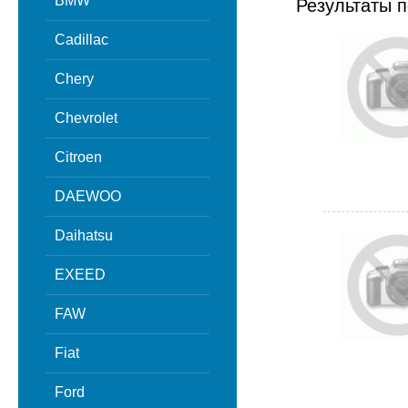
BMW
Результаты п
Cadillac
Chery
Chevrolet
Citroen
DAEWOO
Daihatsu
EXEED
FAW
Fiat
Ford