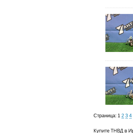
Страница:
1
2
3
4
Купите ТНВД в И