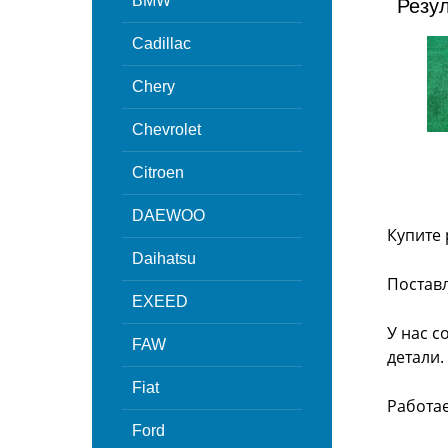
BMW
Резу
Cadillac
Chery
Chevrolet
Citroen
DAEWOO
Купите 
Daihatsu
Поставл
EXEED
У нас с
FAW
детали.
Fiat
Работа
Ford