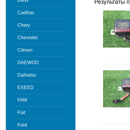
BMW
Результаты п
Cadillac
Chery
Chevrolet
Citroen
DAEWOO
Daihatsu
EXEED
FAW
Fiat
Ford