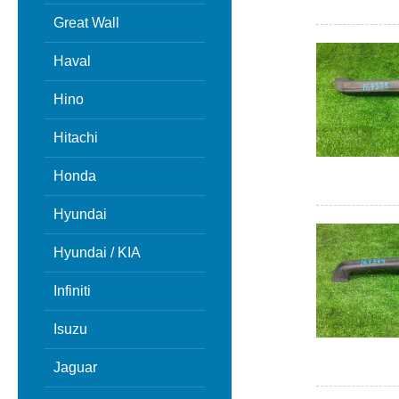
Great Wall
Haval
Hino
Hitachi
Honda
Hyundai
Hyundai / KIA
Infiniti
Isuzu
Jaguar