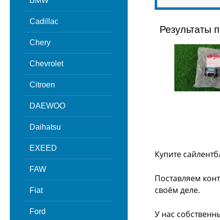
BMW
Cadillac
Результаты п
Chery
Chevrolet
Citroen
DAEWOO
Daihatsu
EXEED
Купите сайлентб
FAW
Поставляем конт
своём деле.
Fiat
Ford
У нас собственн