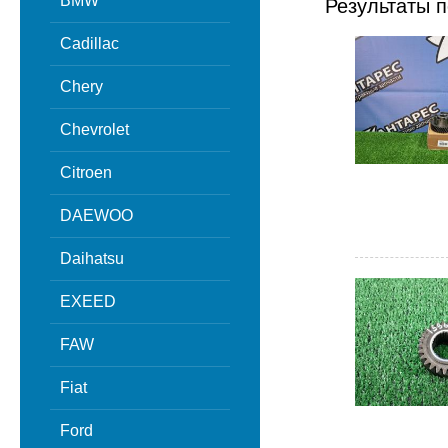
BMW
Результаты п
Cadillac
Chery
Chevrolet
Citroen
DAEWOO
Daihatsu
EXEED
FAW
Fiat
Ford