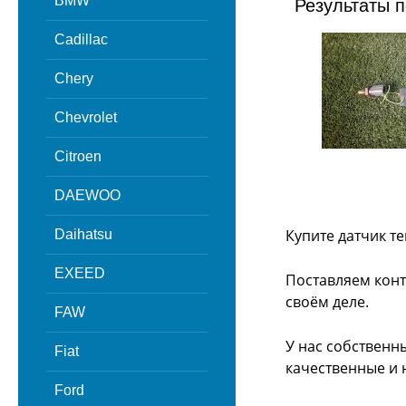
BMW
Результаты п
Cadillac
Chery
Chevrolet
Citroen
DAEWOO
Купите датчик т
Daihatsu
EXEED
Поставляем конт
своём деле.
FAW
У нас собственн
Fiat
качественные и 
Ford