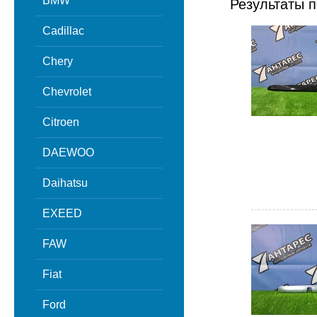
BMW
Результаты п
Cadillac
Chery
Chevrolet
Citroen
DAEWOO
Daihatsu
EXEED
FAW
Fiat
Ford