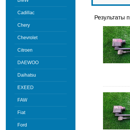
BMW
Cadillac
Результаты п
Chery
Chevrolet
Citroen
DAEWOO
Daihatsu
EXEED
FAW
Fiat
Ford