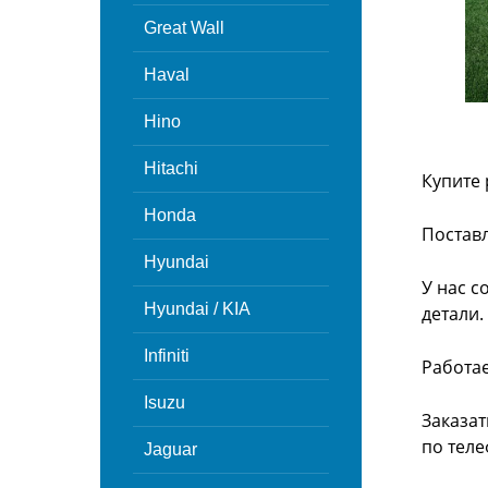
Great Wall
Haval
Hino
Hitachi
Купите 
Honda
Поставл
Hyundai
У нас с
Hyundai / KIA
детали.
Infiniti
Работа
Isuzu
Заказат
по теле
Jaguar