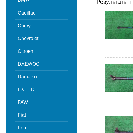
BMW
Результаты п
Cadillac
Chery
Chevrolet
Citroen
DAEWOO
Daihatsu
EXEED
FAW
Fiat
Ford