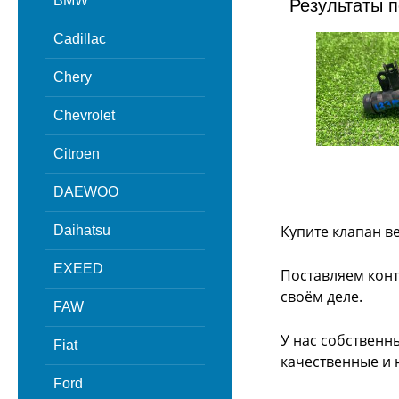
BMW
Результаты п
Cadillac
Chery
Chevrolet
Citroen
DAEWOO
Купите клапан в
Daihatsu
EXEED
Поставляем конт
своём деле.
FAW
У нас собственн
Fiat
качественные и 
Ford