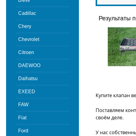
BMW
Cadillac
Результаты п
Chery
Chevrolet
Citroen
DAEWOO
Daihatsu
EXEED
Купите клапан в
FAW
Поставляем конт
своём деле.
Fiat
Ford
У нас собственн