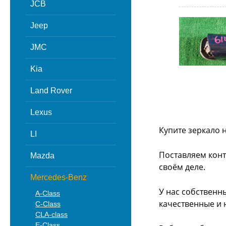
JCB
Jeep
JMC
Kia
Land Rover
Lexus
Купите зеркало 
LI
Поставляем конт
Mazda
своём деле.
Mercedes-Benz
У нас собственн
A-Class
качественные и 
C-Class
CLA-class
E-Class