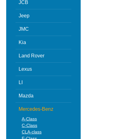
JCB
Jeep
JMC
Kia
Land Rover
Lexus
LI
Mazda
Mercedes-Benz
A-Class
C-Class
CLA-class
E-Class