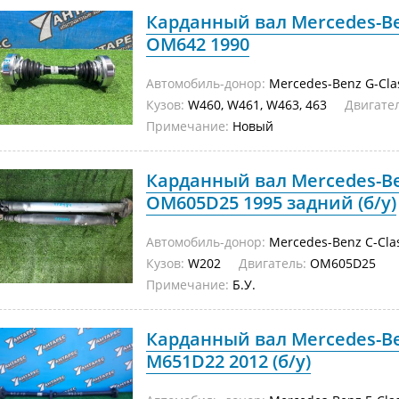
Карданный вал Mercedes-Be
OM642 1990
Автомобиль-донор:
Mercedes-Benz G-Cla
Кузов:
W460, W461, W463, 463
Двигател
Примечание:
Новый
Карданный вал Mercedes-Be
OM605D25 1995 задний (б/у)
Автомобиль-донор:
Mercedes-Benz C-Cla
Кузов:
W202
Двигатель:
OM605D25
Примечание:
Б.У.
Карданный вал Mercedes-Be
M651D22 2012 (б/у)