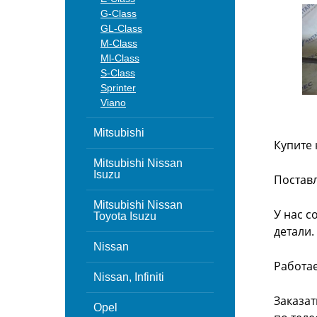
G-Class
GL-Class
M-Class
Ml-Class
S-Class
Sprinter
Viano
Mitsubishi
Купите 
Mitsubishi Nissan
Isuzu
Поставл
Mitsubishi Nissan
У нас с
Toyota Isuzu
детали.
Nissan
Работа
Nissan, Infiniti
Заказат
Opel