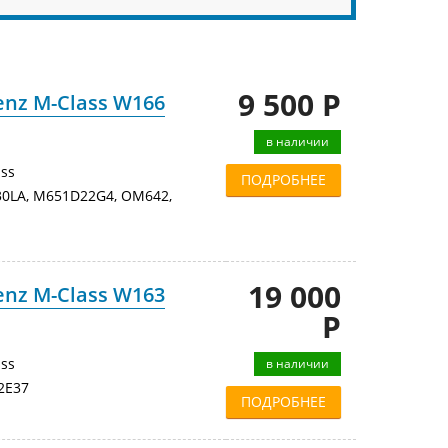
9 500 Р
nz M-Class W166
в наличии
ss
ПОДРОБНЕЕ
0LA, M651D22G4, OM642,
19 000
nz M-Class W163
Р
ss
в наличии
2E37
ПОДРОБНЕЕ