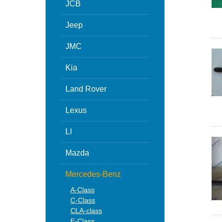
JCB
Jeep
JMC
Kia
Land Rover
Lexus
LI
Mazda
Mercedes-Benz
A-Class
C-Class
CLA-class
E-Class