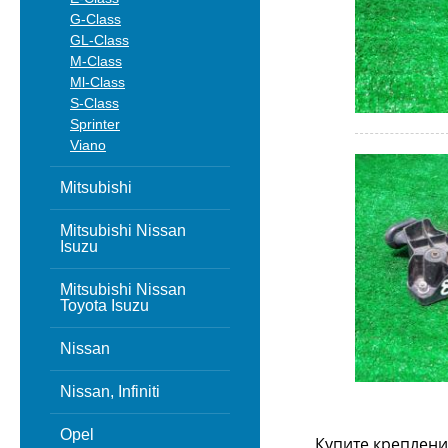
G-Class
GL-Class
M-Class
Ml-Class
S-Class
Sprinter
Viano
Mitsubishi
Mitsubishi Nissan
Isuzu
Mitsubishi Nissan
Toyota Isuzu
Nissan
Nissan, Infiniti
Opel
Купите креплени