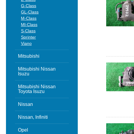
G-Class
GL-Class
M-Class
Ml-Class
S-Class
Sprinter
Viano
Mitsubishi
Mitsubishi Nissan
Isuzu
Mitsubishi Nissan
Toyota Isuzu
Nissan
Nissan, Infiniti
Opel