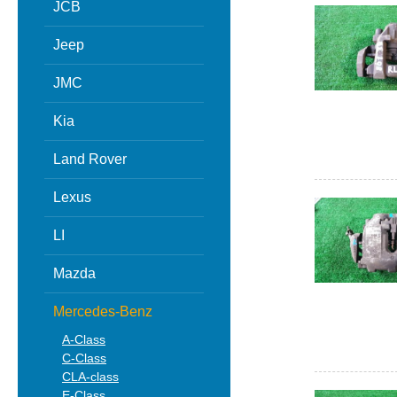
JCB
Jeep
JMC
Kia
Land Rover
Lexus
LI
Mazda
Mercedes-Benz
A-Class
C-Class
CLA-class
E-Class