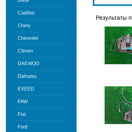
BMW
Cadillac
Результаты п
Chery
Chevrolet
Citroen
DAEWOO
Daihatsu
EXEED
FAW
Fiat
Ford