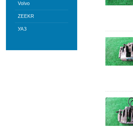
Volvo
ZEEKR
УАЗ