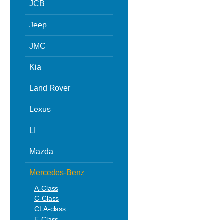
JCB
Jeep
JMC
Kia
Land Rover
Lexus
LI
Mazda
Mercedes-Benz
A-Class
C-Class
CLA-class
E-Class