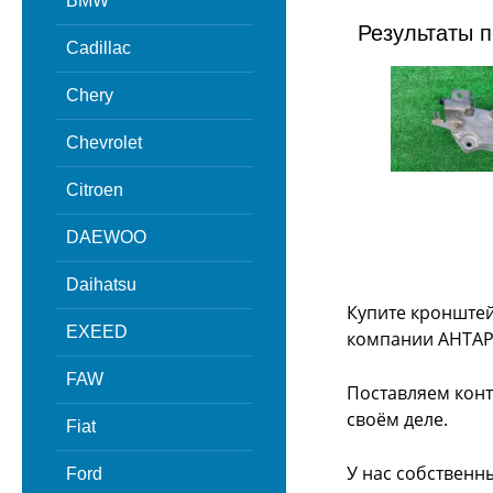
BMW
Результаты п
Cadillac
Chery
Chevrolet
Citroen
DAEWOO
Daihatsu
Купите кронштей
EXEED
компании АНТАР
FAW
Поставляем конт
своём деле.
Fiat
У нас собственн
Ford