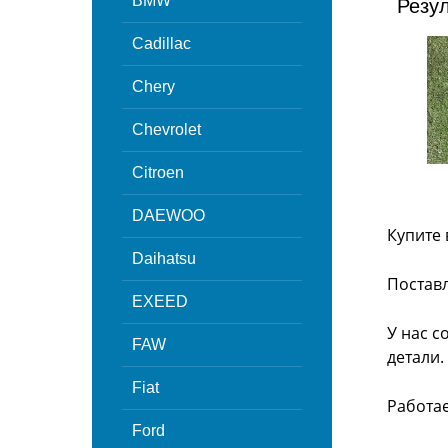
BMW
Резу
Cadillac
Chery
Chevrolet
Citroen
DAEWOO
Купите 
Daihatsu
Поставл
EXEED
У нас с
FAW
детали.
Fiat
Работа
Ford