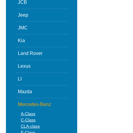
JCB
Jeep
JMC
Kia
Land Rover
Lexus
LI
Mazda
Mercedes-Benz
A-Class
C-Class
CLA-class
E-Class