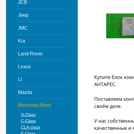
JCB
Jeep
JMC
Kia
Land Rover
Lexus
Купите блок ком
LI
АНТАРЕС.
Mazda
Поставляем конт
Mercedes-Benz
своём деле.
A-Class
У нас собственн
C-Class
CLA-class
качественные и 
E-Class