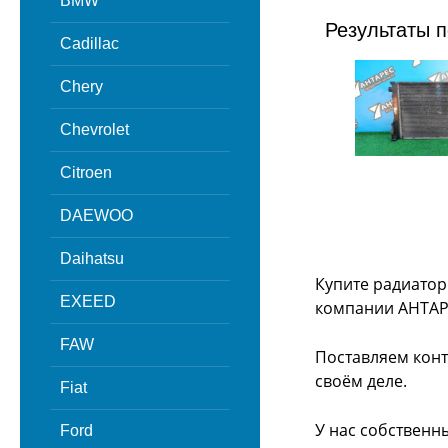
BMW
Результаты п
Cadillac
Chery
Chevrolet
Citroen
DAEWOO
Daihatsu
Купите радиатор
EXEED
компании АНТАР
FAW
Поставляем конт
своём деле.
Fiat
У нас собственн
Ford