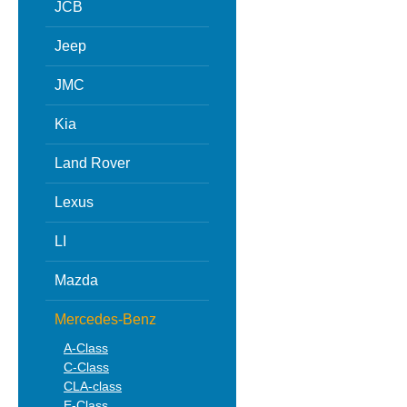
JCB
Jeep
JMC
Kia
Land Rover
Lexus
LI
Mazda
Mercedes-Benz
A-Class
C-Class
CLA-class
E-Class