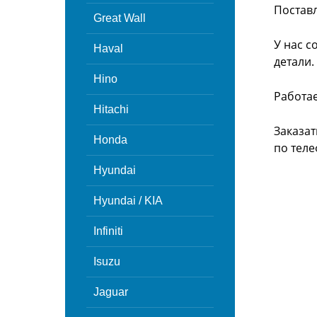
Поставл
Great Wall
У нас с
Haval
детали.
Hino
Работа
Hitachi
Заказат
Honda
по теле
Hyundai
Hyundai / KIA
Infiniti
Isuzu
Jaguar