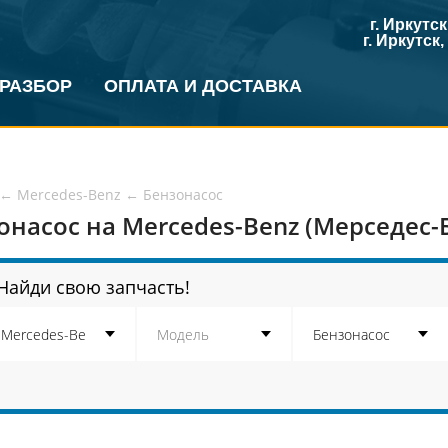
г. Иркутс
г. Иркутск
 РАЗБОР
ОПЛАТА И ДОСТАВКА
←
Mercedes-Benz
←
Бензонасос
онасос на Mercedes-Benz (Мерседес-
Найди свою запчасть!