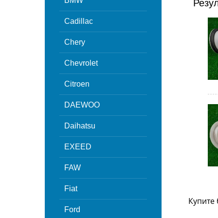
BMW
Резу
Cadillac
Chery
Chevrolet
Citroen
DAEWOO
Daihatsu
EXEED
FAW
Fiat
Купите 
Ford