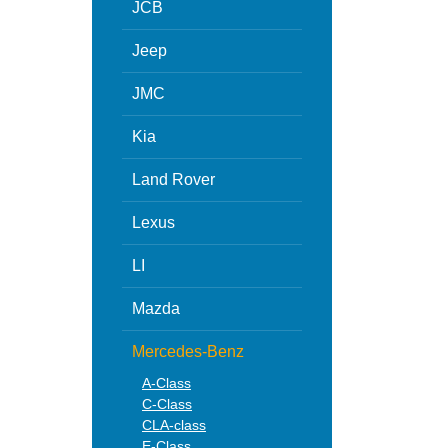
JCB
Jeep
JMC
Kia
Land Rover
Lexus
LI
Mazda
Mercedes-Benz
A-Class
C-Class
CLA-class
E-Class