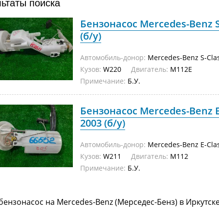
льтаты поиска
Бензонасос Mercedes-Benz S
(б/у)
Автомобиль-донор:
Mercedes-Benz S-Cla
Кузов:
W220
Двигатель:
M112E
Примечание:
Б.У.
Бензонасос Mercedes-Benz E
2003 (б/у)
Автомобиль-донор:
Mercedes-Benz E-Cla
Кузов:
W211
Двигатель:
M112
Примечание:
Б.У.
бензонасос на Mercedes-Benz (Мерседес-Бенз) в Иркутск