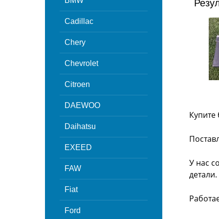
BMW
Резу
Cadillac
Chery
Chevrolet
Citroen
DAEWOO
Купите 
Daihatsu
Поставл
EXEED
У нас с
FAW
детали.
Fiat
Работа
Ford