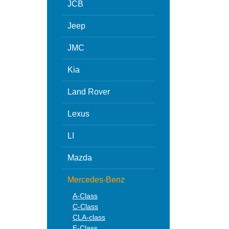
JCB
Jeep
JMC
Kia
Land Rover
Lexus
LI
Mazda
Mercedes-Benz
A-Class
C-Class
CLA-class
E-Class