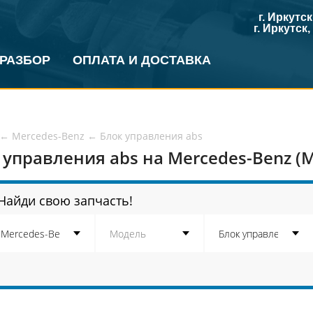
г. Иркутс
г. Иркутск
 РАЗБОР
ОПЛАТА И ДОСТАВКА
←
Mercedes-Benz
←
Блок управления abs
 управления abs на Mercedes-Benz (
Найди свою запчасть!