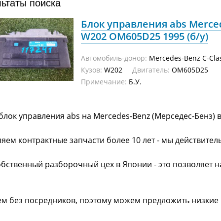
льтаты поиска
Блок управления abs Merced
W202 OM605D25 1995 (б/у)
Автомобиль-донор:
Mercedes-Benz C-Cla
Кузов:
W202
Двигатель:
OM605D25
Примечание:
Б.У.
блок управления abs на Mercedes-Benz (Мерседес-Бенз) 
яем контрактные запчасти более 10 лет - мы действител
обственный разборочный цех в Японии - это позволяет 
ем без посредников, поэтому можем предложить низкие