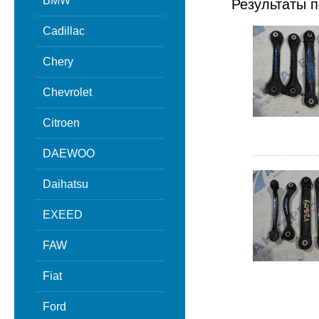
BMW
Результаты п
Cadillac
Chery
Chevrolet
Citroen
DAEWOO
Daihatsu
EXEED
FAW
Fiat
Ford