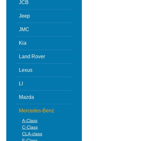
JCB
Jeep
JMC
Kia
Land Rover
Lexus
LI
Mazda
Mercedes-Benz
A-Class
C-Class
CLA-class
E-Class