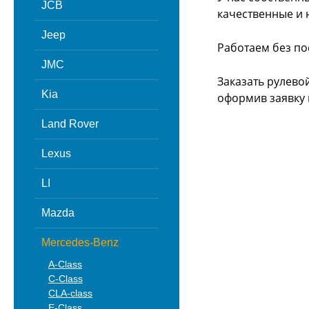
JCB
качественные и 
Jeep
Работаем без по
JMC
Заказать рулево
Kia
оформив заявку 
Land Rover
Lexus
LI
Mazda
Mercedes-Benz
A-Class
C-Class
CLA-class
E-Class